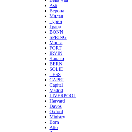
Bella Vita
Asti
Верона
Милан
Турин
Гранд
BONN
SPRING
Монза
FORT
IRVIN
Чикаго
BERN
SOLID
TESS
CAPRI
Capital
Madrid
LIVERPOOL
Harvard
Davos
Oxford
Ministry
Born
Alto