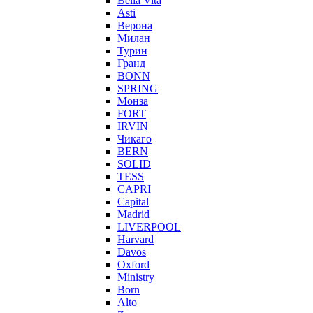
Bella Vita
Asti
Верона
Милан
Турин
Гранд
BONN
SPRING
Монза
FORT
IRVIN
Чикаго
BERN
SOLID
TESS
CAPRI
Capital
Madrid
LIVERPOOL
Harvard
Davos
Oxford
Ministry
Born
Alto