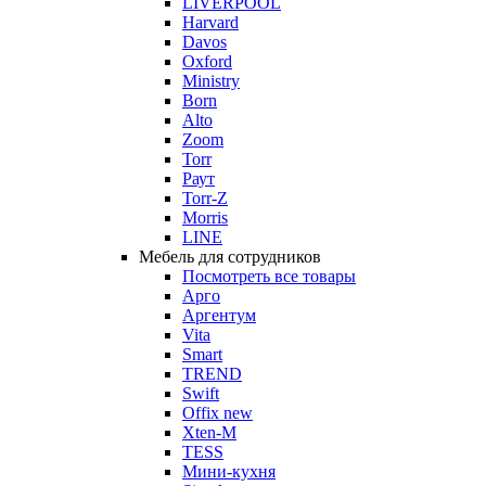
LIVERPOOL
Harvard
Davos
Oxford
Ministry
Born
Alto
Zoom
Torr
Раут
Torr-Z
Morris
LINE
Мебель для сотрудников
Посмотреть все товары
Арго
Аргентум
Vita
Smart
TREND
Swift
Offix new
Xten-M
TESS
Мини-кухня