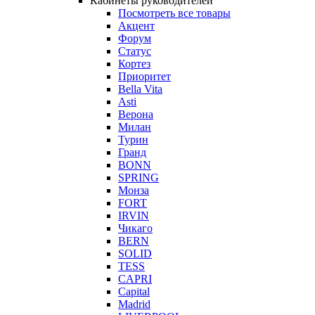
Кабинеты руководителей
Посмотреть все товары
Акцент
Форум
Статус
Кортез
Приоритет
Bella Vita
Asti
Верона
Милан
Турин
Гранд
BONN
SPRING
Монза
FORT
IRVIN
Чикаго
BERN
SOLID
TESS
CAPRI
Capital
Madrid