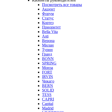
Кабинеты руководителей
Посмотреть все товары
Акцент
Форум
Статус
Кортез
Приоритет
Bella Vita
Asti
Верона
Милан
Турин
Гранд
BONN
SPRING
Монза
FORT
IRVIN
Чикаго
BERN
SOLID
TESS
CAPRI
Capital
Madrid