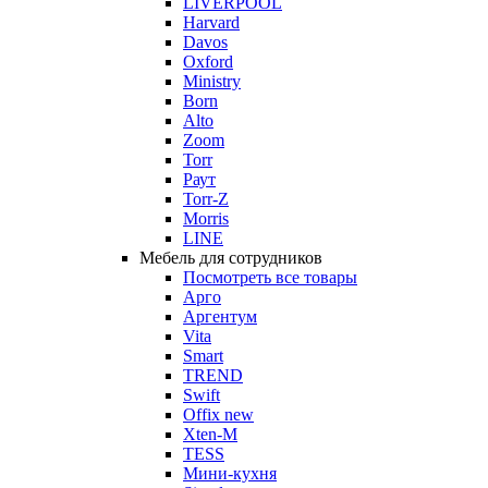
LIVERPOOL
Harvard
Davos
Oxford
Ministry
Born
Alto
Zoom
Torr
Раут
Torr-Z
Morris
LINE
Мебель для сотрудников
Посмотреть все товары
Арго
Аргентум
Vita
Smart
TREND
Swift
Offix new
Xten-M
TESS
Мини-кухня