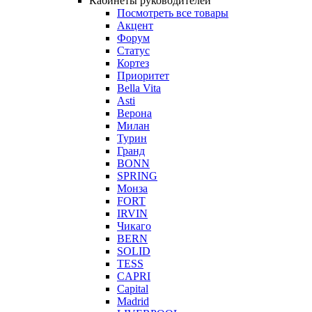
Кабинеты руководителей
Посмотреть все товары
Акцент
Форум
Статус
Кортез
Приоритет
Bella Vita
Asti
Верона
Милан
Турин
Гранд
BONN
SPRING
Монза
FORT
IRVIN
Чикаго
BERN
SOLID
TESS
CAPRI
Capital
Madrid