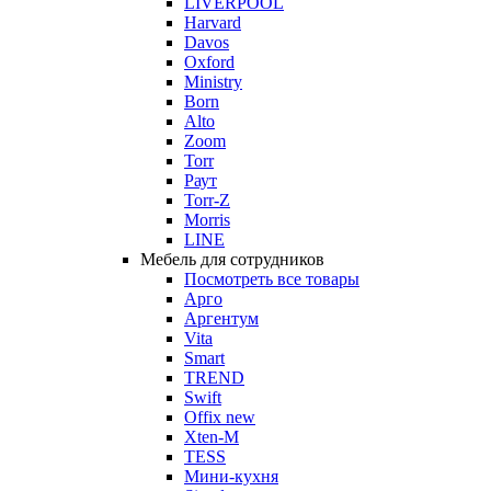
LIVERPOOL
Harvard
Davos
Oxford
Ministry
Born
Alto
Zoom
Torr
Раут
Torr-Z
Morris
LINE
Мебель для сотрудников
Посмотреть все товары
Арго
Аргентум
Vita
Smart
TREND
Swift
Offix new
Xten-M
TESS
Мини-кухня