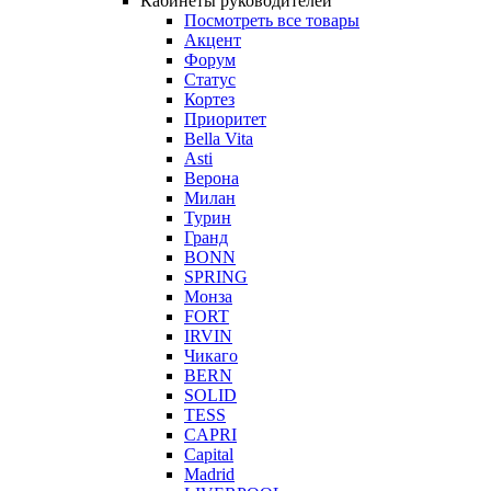
Кабинеты руководителей
Посмотреть все товары
Акцент
Форум
Статус
Кортез
Приоритет
Bella Vita
Asti
Верона
Милан
Турин
Гранд
BONN
SPRING
Монза
FORT
IRVIN
Чикаго
BERN
SOLID
TESS
CAPRI
Capital
Madrid