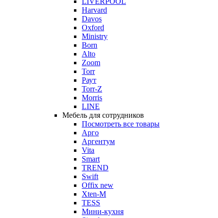
LIVERPOOL
Harvard
Davos
Oxford
Ministry
Born
Alto
Zoom
Torr
Раут
Torr-Z
Morris
LINE
Мебель для сотрудников
Посмотреть все товары
Арго
Аргентум
Vita
Smart
TREND
Swift
Offix new
Xten-M
TESS
Мини-кухня