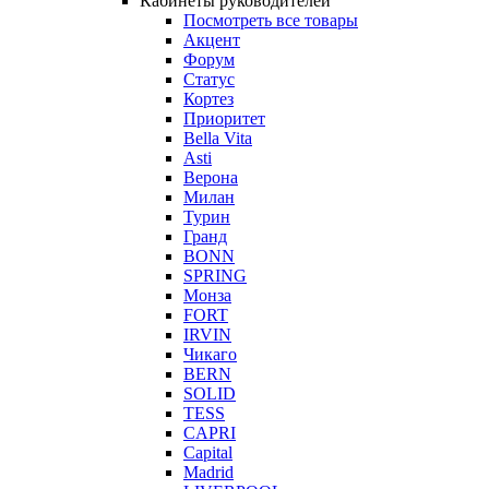
Кабинеты руководителей
Посмотреть все товары
Акцент
Форум
Статус
Кортез
Приоритет
Bella Vita
Asti
Верона
Милан
Турин
Гранд
BONN
SPRING
Монза
FORT
IRVIN
Чикаго
BERN
SOLID
TESS
CAPRI
Capital
Madrid