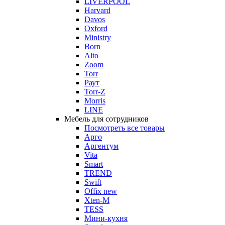
LIVERPOOL
Harvard
Davos
Oxford
Ministry
Born
Alto
Zoom
Torr
Раут
Torr-Z
Morris
LINE
Мебель для сотрудников
Посмотреть все товары
Арго
Аргентум
Vita
Smart
TREND
Swift
Offix new
Xten-M
TESS
Мини-кухня