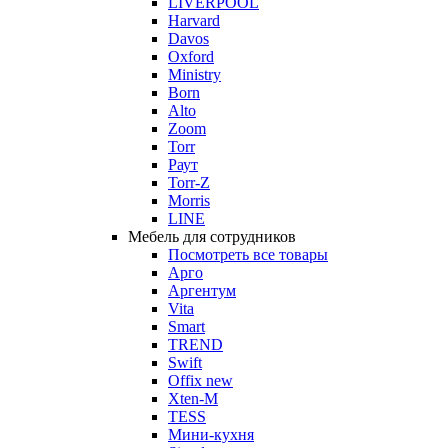
LIVERPOOL
Harvard
Davos
Oxford
Ministry
Born
Alto
Zoom
Torr
Раут
Torr-Z
Morris
LINE
Мебель для сотрудников
Посмотреть все товары
Арго
Аргентум
Vita
Smart
TREND
Swift
Offix new
Xten-M
TESS
Мини-кухня