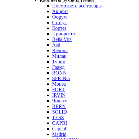
Кабинеты руководителей
Посмотреть все товары
Акцент
Форум
Статус
Кортез
Приоритет
Bella Vita
Asti
Верона
Милан
Турин
Гранд
BONN
SPRING
Монза
FORT
IRVIN
Чикаго
BERN
SOLID
TESS
CAPRI
Capital
Madrid