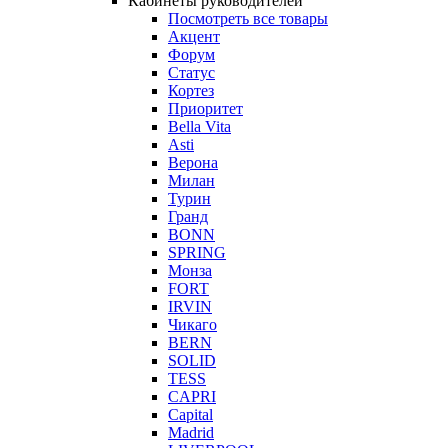
Кабинеты руководителей
Посмотреть все товары
Акцент
Форум
Статус
Кортез
Приоритет
Bella Vita
Asti
Верона
Милан
Турин
Гранд
BONN
SPRING
Монза
FORT
IRVIN
Чикаго
BERN
SOLID
TESS
CAPRI
Capital
Madrid