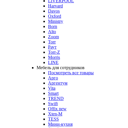
LIVERPOOL
Harvard
Davos
Oxford
Ministry
Born
Alto
Zoom
Torr
Раут
Torr-Z
Morris
LINE
Мебель для сотрудников
Посмотреть все товары
Арго
Аргентум
Vita
Smart
TREND
Swift
Offix new
Xten-M
TESS
Мини-кухня