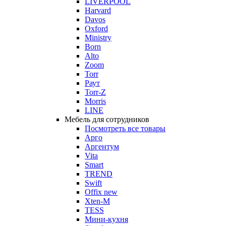
LIVERPOOL
Harvard
Davos
Oxford
Ministry
Born
Alto
Zoom
Torr
Раут
Torr-Z
Morris
LINE
Мебель для сотрудников
Посмотреть все товары
Арго
Аргентум
Vita
Smart
TREND
Swift
Offix new
Xten-M
TESS
Мини-кухня