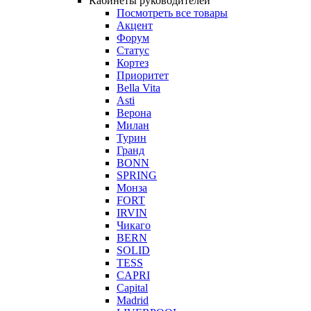
Кабинеты руководителей
Посмотреть все товары
Акцент
Форум
Статус
Кортез
Приоритет
Bella Vita
Asti
Верона
Милан
Турин
Гранд
BONN
SPRING
Монза
FORT
IRVIN
Чикаго
BERN
SOLID
TESS
CAPRI
Capital
Madrid