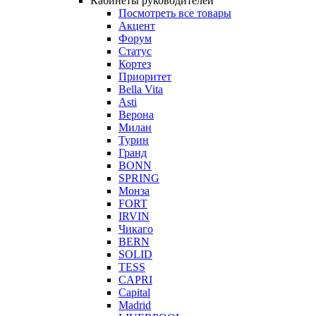
Кабинеты руководителей
Посмотреть все товары
Акцент
Форум
Статус
Кортез
Приоритет
Bella Vita
Asti
Верона
Милан
Турин
Гранд
BONN
SPRING
Монза
FORT
IRVIN
Чикаго
BERN
SOLID
TESS
CAPRI
Capital
Madrid