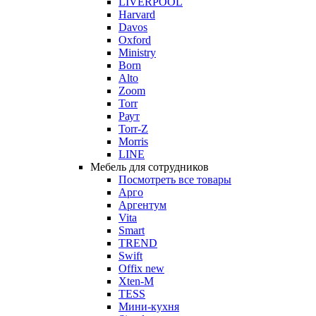
LIVERPOOL
Harvard
Davos
Oxford
Ministry
Born
Alto
Zoom
Torr
Раут
Torr-Z
Morris
LINE
Мебель для сотрудников
Посмотреть все товары
Арго
Аргентум
Vita
Smart
TREND
Swift
Offix new
Xten-M
TESS
Мини-кухня