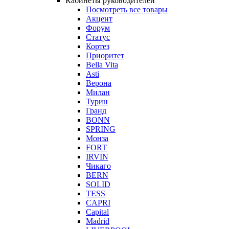
Кабинеты руководителей
Посмотреть все товары
Акцент
Форум
Статус
Кортез
Приоритет
Bella Vita
Asti
Верона
Милан
Турин
Гранд
BONN
SPRING
Монза
FORT
IRVIN
Чикаго
BERN
SOLID
TESS
CAPRI
Capital
Madrid