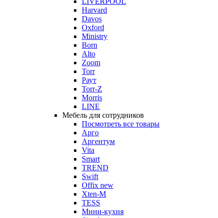
LIVERPOOL
Harvard
Davos
Oxford
Ministry
Born
Alto
Zoom
Torr
Раут
Torr-Z
Morris
LINE
Мебель для сотрудников
Посмотреть все товары
Арго
Аргентум
Vita
Smart
TREND
Swift
Offix new
Xten-M
TESS
Мини-кухня