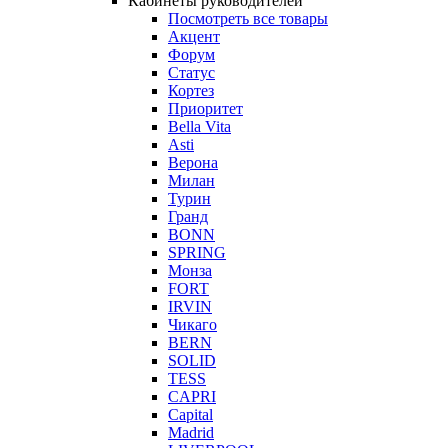
Кабинеты руководителей
Посмотреть все товары
Акцент
Форум
Статус
Кортез
Приоритет
Bella Vita
Asti
Верона
Милан
Турин
Гранд
BONN
SPRING
Монза
FORT
IRVIN
Чикаго
BERN
SOLID
TESS
CAPRI
Capital
Madrid