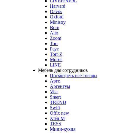
LIVERPOOL
Harvard
Davos
Oxford
Ministry
Born
Alto
Zoom
Torr
Раут
Torr-Z
Morris
LINE
Мебель для сотрудников
Посмотреть все товары
Арго
Аргентум
Vita
Smart
TREND
Swift
Offix new
Xten-M
TESS
Мини-кухня