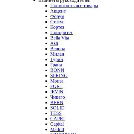
Кабинеты руководителей
Посмотреть все товары
Акцент
Форум
Статус
Кортез
Приоритет
Bella Vita
Asti
Верона
Милан
Турин
Гранд
BONN
SPRING
Монза
FORT
IRVIN
Чикаго
BERN
SOLID
TESS
CAPRI
Capital
Madrid