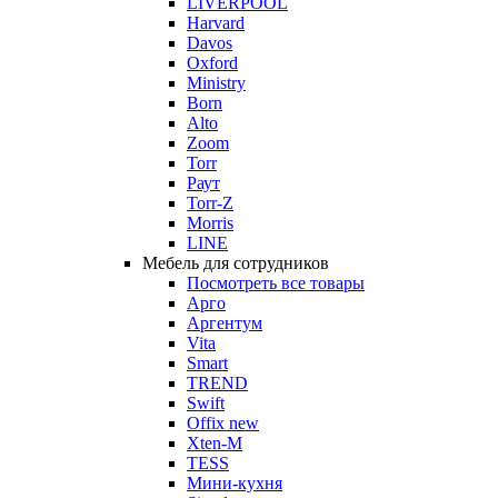
LIVERPOOL
Harvard
Davos
Oxford
Ministry
Born
Alto
Zoom
Torr
Раут
Torr-Z
Morris
LINE
Мебель для сотрудников
Посмотреть все товары
Арго
Аргентум
Vita
Smart
TREND
Swift
Offix new
Xten-M
TESS
Мини-кухня