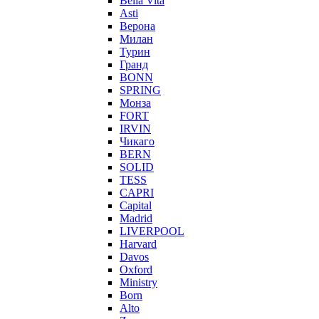
Bella Vita
Asti
Верона
Милан
Турин
Гранд
BONN
SPRING
Монза
FORT
IRVIN
Чикаго
BERN
SOLID
TESS
CAPRI
Capital
Madrid
LIVERPOOL
Harvard
Davos
Oxford
Ministry
Born
Alto