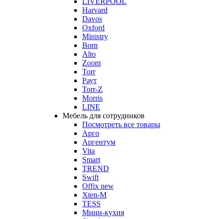
LIVERPOOL
Harvard
Davos
Oxford
Ministry
Born
Alto
Zoom
Torr
Раут
Torr-Z
Morris
LINE
Мебель для сотрудников
Посмотреть все товары
Арго
Аргентум
Vita
Smart
TREND
Swift
Offix new
Xten-M
TESS
Мини-кухня