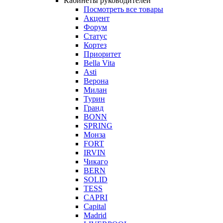
Кабинеты руководителей
Посмотреть все товары
Акцент
Форум
Статус
Кортез
Приоритет
Bella Vita
Asti
Верона
Милан
Турин
Гранд
BONN
SPRING
Монза
FORT
IRVIN
Чикаго
BERN
SOLID
TESS
CAPRI
Capital
Madrid