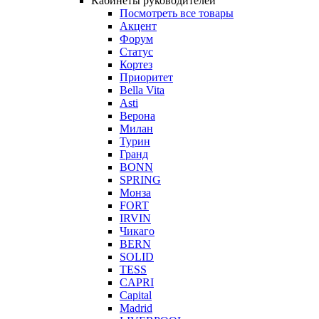
Кабинеты руководителей
Посмотреть все товары
Акцент
Форум
Статус
Кортез
Приоритет
Bella Vita
Asti
Верона
Милан
Турин
Гранд
BONN
SPRING
Монза
FORT
IRVIN
Чикаго
BERN
SOLID
TESS
CAPRI
Capital
Madrid