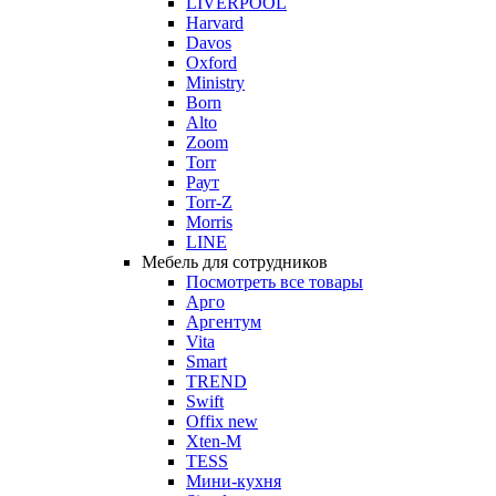
LIVERPOOL
Harvard
Davos
Oxford
Ministry
Born
Alto
Zoom
Torr
Раут
Torr-Z
Morris
LINE
Мебель для сотрудников
Посмотреть все товары
Арго
Аргентум
Vita
Smart
TREND
Swift
Offix new
Xten-M
TESS
Мини-кухня