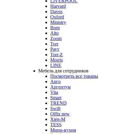
LIVERPOOL
Harvard
Davos
Oxford
Ministry
Born
Alto
Zoom
Torr
Раут
Torr-Z
Morris
LINE
Мебель для сотрудников
Посмотреть все товары
Арго
Аргентум
Vita
Smart
TREND
Swift
Offix new
Xten-M
TESS
Мини-кухня