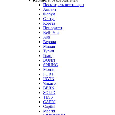
Кабинеты руководителей
Посмотреть все товары
Акцент
Форум
Статус
Кортез
Приоритет
Bella Vita
Asti
Верона
Милан
Турин
Гранд
BONN
SPRING
Монза
FORT
IRVIN
Чикаго
BERN
SOLID
TESS
CAPRI
Capital
Madrid