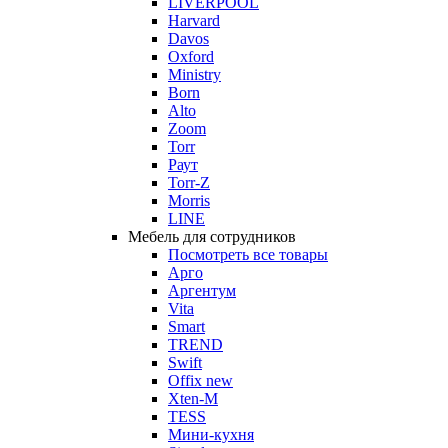
LIVERPOOL
Harvard
Davos
Oxford
Ministry
Born
Alto
Zoom
Torr
Раут
Torr-Z
Morris
LINE
Мебель для сотрудников
Посмотреть все товары
Арго
Аргентум
Vita
Smart
TREND
Swift
Offix new
Xten-M
TESS
Мини-кухня