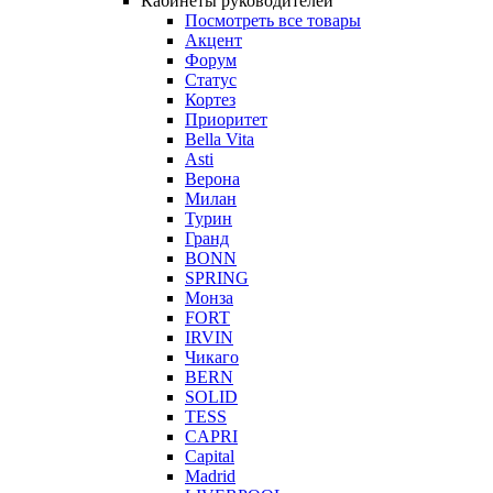
Кабинеты руководителей
Посмотреть все товары
Акцент
Форум
Статус
Кортез
Приоритет
Bella Vita
Asti
Верона
Милан
Турин
Гранд
BONN
SPRING
Монза
FORT
IRVIN
Чикаго
BERN
SOLID
TESS
CAPRI
Capital
Madrid