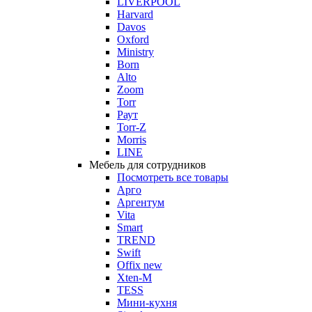
LIVERPOOL
Harvard
Davos
Oxford
Ministry
Born
Alto
Zoom
Torr
Раут
Torr-Z
Morris
LINE
Мебель для сотрудников
Посмотреть все товары
Арго
Аргентум
Vita
Smart
TREND
Swift
Offix new
Xten-M
TESS
Мини-кухня