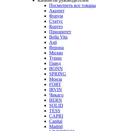
Кабинеты руководителей
Посмотреть все товары
Акцент
Форум
Статус
Кортез
Приоритет
Bella Vita
Asti
Верона
Милан
Турин
Гранд
BONN
SPRING
Монза
FORT
IRVIN
Чикаго
BERN
SOLID
TESS
CAPRI
Capital
Madrid