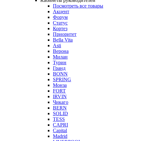
Кабинеты руководителей
Посмотреть все товары
Акцент
Форум
Статус
Кортез
Приоритет
Bella Vita
Asti
Верона
Милан
Турин
Гранд
BONN
SPRING
Монза
FORT
IRVIN
Чикаго
BERN
SOLID
TESS
CAPRI
Capital
Madrid