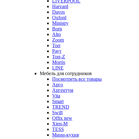
LIVERPOOL
Harvard
Davos
Oxford
Ministry
Born
Alto
Zoom
Torr
Раут
Torr-Z
Morris
LINE
Мебель для сотрудников
Посмотреть все товары
Арго
Аргентум
Vita
Smart
TREND
Swift
Offix new
Xten-M
TESS
Мини-кухня