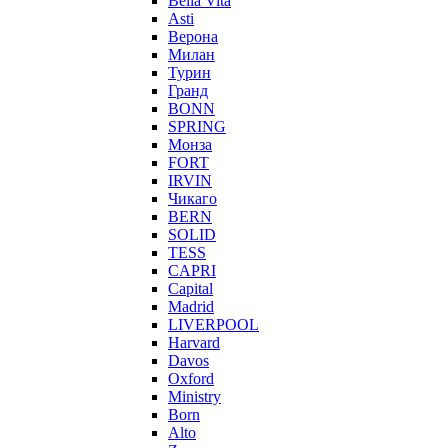
Bella Vita
Asti
Верона
Милан
Турин
Гранд
BONN
SPRING
Монза
FORT
IRVIN
Чикаго
BERN
SOLID
TESS
CAPRI
Capital
Madrid
LIVERPOOL
Harvard
Davos
Oxford
Ministry
Born
Alto