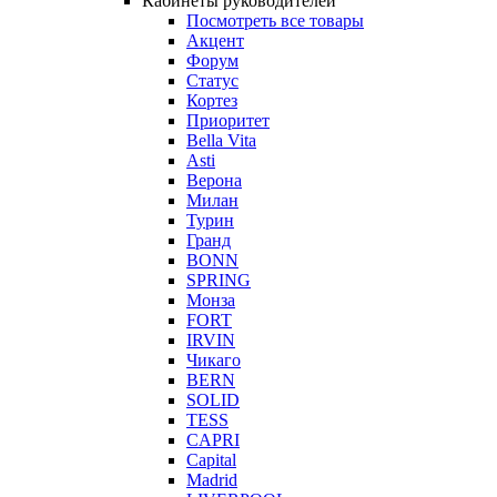
Кабинеты руководителей
Посмотреть все товары
Акцент
Форум
Статус
Кортез
Приоритет
Bella Vita
Asti
Верона
Милан
Турин
Гранд
BONN
SPRING
Монза
FORT
IRVIN
Чикаго
BERN
SOLID
TESS
CAPRI
Capital
Madrid