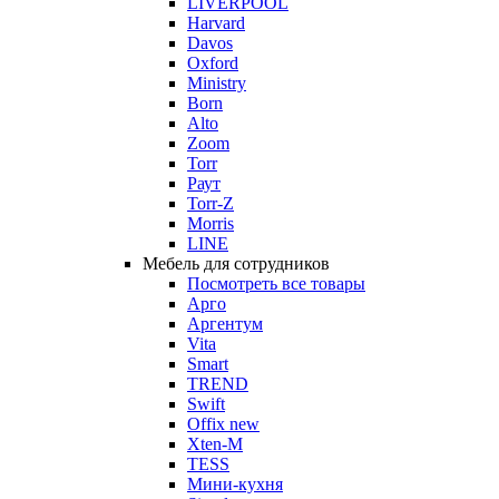
LIVERPOOL
Harvard
Davos
Oxford
Ministry
Born
Alto
Zoom
Torr
Раут
Torr-Z
Morris
LINE
Мебель для сотрудников
Посмотреть все товары
Арго
Аргентум
Vita
Smart
TREND
Swift
Offix new
Xten-M
TESS
Мини-кухня